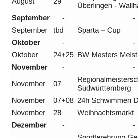
August
29
Überlingen - Wall
September
-
-
September
tbd
Sparta – Cup
Oktober
-
-
Oktober
24+25
BW Masters Meist
November
-
-
Regionalmeistersc
November
07
Südwürttemberg
November
07+08
24h Schwimmen 
November
28
Weihnachtsmarkt
Dezember
-
-
Sportlerehrung G