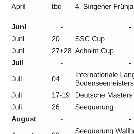
April
tbd
4. Singener Frühj
Juni
-
-
Juni
20
SSC Cup
Juni
27+28
Achalm Cup
Juli
-
-
Internationale La
Juli
04
Bodenseemeisters
Juli
17-19
Deutsche Masters
Juli
26
Seequerung
August
-
-
Seequerung Wallh