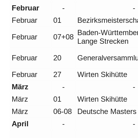
Februar
-
-
Februar
01
Bezirksmeistersch
Baden-Württember
Februar
07+08
Lange Strecken
Februar
20
Generalversammlu
Februar
27
Wirten Skihütte
März
-
-
März
01
Wirten Skihütte
März
06-08
Deutsche Masters
April
-
-