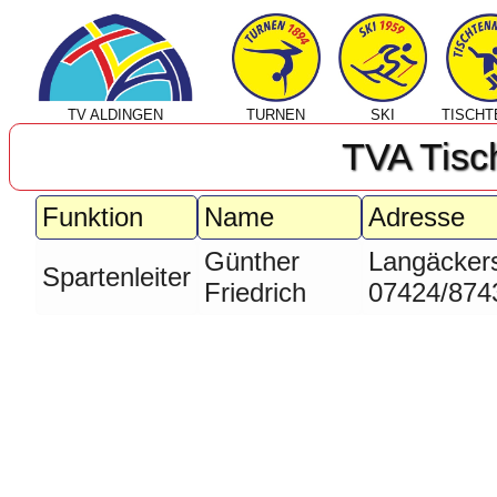
TV ALDINGEN
TURNEN
SKI
TISCHT
TVA Tisc
Funktion
Name
Adresse
Günther
Langäckers
Spartenleiter
Friedrich
07424/874